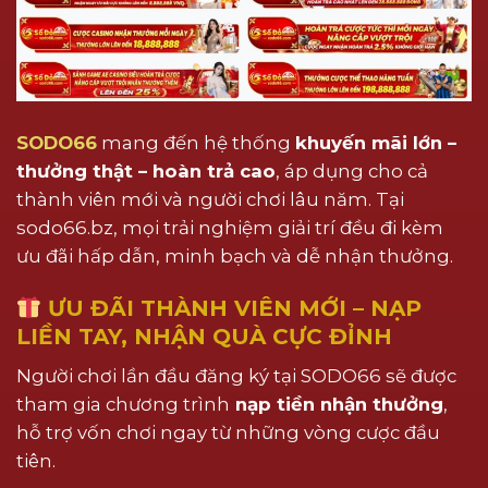
SODO66
mang đến hệ thống
khuyến mãi lớn –
thưởng thật – hoàn trả cao
, áp dụng cho cả
thành viên mới và người chơi lâu năm. Tại
sodo66.bz, mọi trải nghiệm giải trí đều đi kèm
ưu đãi hấp dẫn, minh bạch và dễ nhận thưởng.
ƯU ĐÃI THÀNH VIÊN MỚI – NẠP
LIỀN TAY, NHẬN QUÀ CỰC ĐỈNH
Người chơi lần đầu đăng ký tại SODO66 sẽ được
tham gia chương trình
nạp tiền nhận thưởng
,
hỗ trợ vốn chơi ngay từ những vòng cược đầu
tiên.