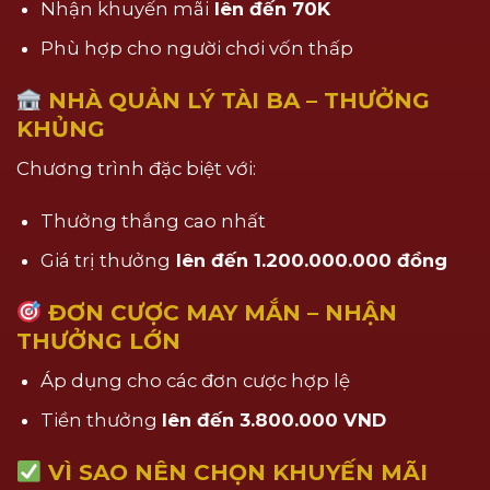
Nhận khuyến mãi
lên đến 70K
Phù hợp cho người chơi vốn thấp
NHÀ QUẢN LÝ TÀI BA – THƯỞNG
KHỦNG
Chương trình đặc biệt với:
Thưởng thắng cao nhất
Giá trị thưởng
lên đến 1.200.000.000 đồng
ĐƠN CƯỢC MAY MẮN – NHẬN
THƯỞNG LỚN
Áp dụng cho các đơn cược hợp lệ
Tiền thưởng
lên đến 3.800.000 VND
VÌ SAO NÊN CHỌN KHUYẾN MÃI