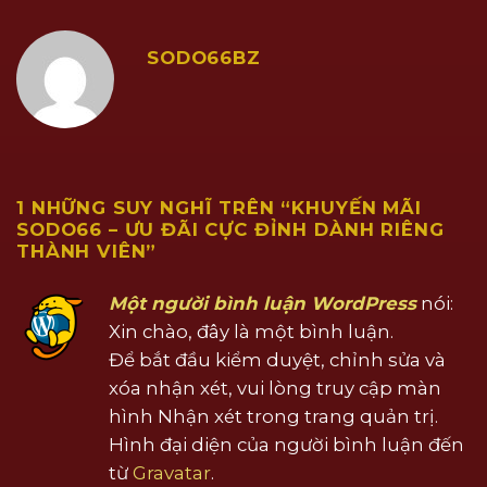
SODO66BZ
1 NHỮNG SUY NGHĨ TRÊN “
KHUYẾN MÃI
SODO66 – ƯU ĐÃI CỰC ĐỈNH DÀNH RIÊNG
THÀNH VIÊN
”
Một người bình luận WordPress
nói:
Xin chào, đây là một bình luận.
Để bắt đầu kiểm duyệt, chỉnh sửa và
xóa nhận xét, vui lòng truy cập màn
hình Nhận xét trong trang quản trị.
Hình đại diện của người bình luận đến
từ
Gravatar
.