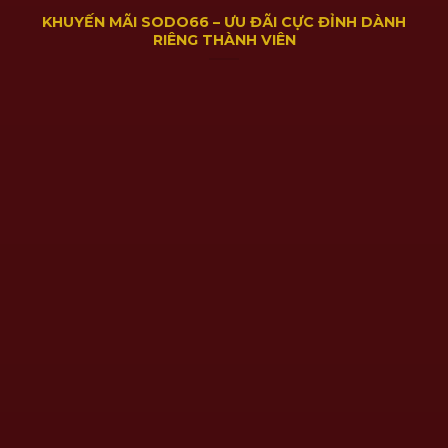
KHUYẾN MÃI SODO66 – ƯU ĐÃI CỰC ĐỈNH DÀNH
RIÊNG THÀNH VIÊN