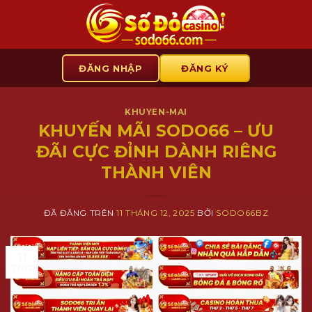
Chuyển
đến
nội
dung
ĐĂNG NHẬP
ĐĂNG KÝ
KHUYEN-MAI
KHUYẾN MÃI SODO66 – ƯU
ĐÃI CỰC ĐỈNH DÀNH RIÊNG
THÀNH VIÊN
ĐÃ ĐĂNG TRÊN
11 THÁNG 12, 2025
BỞI
SODO66BZ
11
Th12