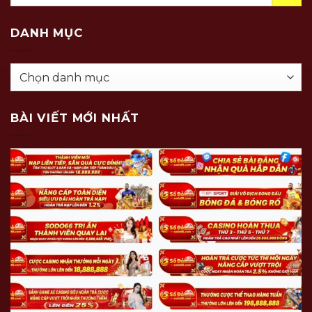
DANH MỤC
Danh
mục
BÀI VIẾT MỚI NHẤT