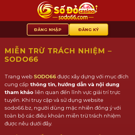
Chuyển
đến
nội
dung
ĐĂNG NHẬP
ĐĂNG KÝ
MIỄN TRỪ TRÁCH NHIỆM –
SODO66
Trang web
SODO66
được xây dựng với mục đích
cung cấp
thông tin, hướng dẫn và nội dung
tham khảo
liên quan đến lĩnh vực giải trí trực
tuyến. Khi truy cập và sử dụng website
sodo66.bz, người dùng mặc nhiên đồng ý với
toàn bộ các điều khoản miễn trừ trách nhiệm
được nêu dưới đây.